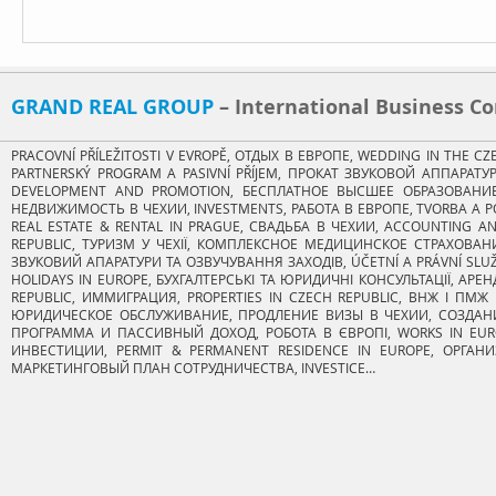
GRAND REAL GROUP​
– International Business 
PRACOVNÍ PŘÍLEŽITOSTI V EVROPĚ, ОТДЫХ В ЕВРОПЕ, WEDDING IN THE C
PARTNERSKÝ PROGRAM A PASIVNÍ PŘÍJEM, ПРОКАТ ЗВУКОВОЙ АППАРА
DEVELOPMENT AND PROMOTION, БЕСПЛАТНОЕ ВЫСШЕЕ ОБРАЗОВАНИЕ, H
НЕДВИЖИМОСТЬ В ЧЕХИИ, INVESTMENTS, РАБОТА В ЕВРОПЕ, TVORBA A P
REAL ESTATE & RENTAL IN PRAGUE, СВАДЬБА В ЧЕХИИ, ACCOUNTING A
REPUBLIC, ТУРИЗМ У ЧЕХІЇ, КОМПЛЕКСНОЕ МЕДИЦИНСКОЕ СТРАХОВАНИ
ЗВУКОВИЙ АПАРАТУРИ ТА ОЗВУЧУВАННЯ ЗАХОДІВ, ÚČETNÍ A PRÁVNÍ SLUŽB
HOLIDAYS IN EUROPE, БУХГАЛТЕРСЬКІ ТА ЮРИДИЧНІ КОНСУЛЬТАЦІЇ, АРЕ
REPUBLIC, ИММИГРАЦИЯ, PROPERTIES IN CZECH REPUBLIC, ВНЖ І ПМЖ 
ЮРИДИЧЕСКОЕ ОБСЛУЖИВАНИЕ, ПРОДЛЕНИЕ ВИЗЫ В ЧЕХИИ, СОЗДАНИ
ПРОГРАММА И ПАССИВНЫЙ ДОХОД, РОБОТА В ЄВРОПІ, WORKS IN EURO
ИНВЕСТИЦИИ, PERMIT & PERMANENT RESIDENCE IN EUROPE, ОРГАН
МАРКЕТИНГОВЫЙ ПЛАН СОТРУДНИЧЕСТВА, INVESTICE…