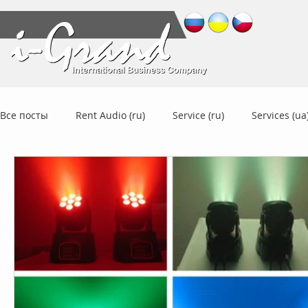
Все посты
Rent Audio (ru)
Service (ru)
Services (ua
Tourism
UA-CZ News (ru)
UA-CZ News (cz)
UA
Cesta k Integraci - News (ru)
Cesta k Integraci - Main (ru
Cesta k Integraci - Main (cz)
CKI - News (ua)
CKI - 