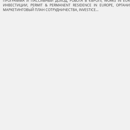
ПРОГРАММА И ПАССИВНЫЙ ДОХОД, РОБОТА В ЄВРОПІ, WORKS IN EURO
ИНВЕСТИЦИИ, PERMIT & PERMANENT RESIDENCE IN EUROPE, ОРГАН
МАРКЕТИНГОВЫЙ ПЛАН СОТРУДНИЧЕСТВА, INVESTICE…