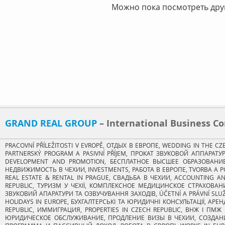
Можно пока посмотреть друг
CKI - Main (mn)
CKI - News (mn)
CKI - Main (np)
GRAND REAL GROUP​
– International Business 
PRACOVNÍ PŘÍLEŽITOSTI V EVROPĚ, ОТДЫХ В ЕВРОПЕ, WEDDING IN THE C
PARTNERSKÝ PROGRAM A PASIVNÍ PŘÍJEM, ПРОКАТ ЗВУКОВОЙ АППАРА
DEVELOPMENT AND PROMOTION, БЕСПЛАТНОЕ ВЫСШЕЕ ОБРАЗОВАНИЕ, H
НЕДВИЖИМОСТЬ В ЧЕХИИ, INVESTMENTS, РАБОТА В ЕВРОПЕ, TVORBA A P
REAL ESTATE & RENTAL IN PRAGUE, СВАДЬБА В ЧЕХИИ, ACCOUNTING A
REPUBLIC, ТУРИЗМ У ЧЕХІЇ, КОМПЛЕКСНОЕ МЕДИЦИНСКОЕ СТРАХОВАНИ
ЗВУКОВИЙ АПАРАТУРИ ТА ОЗВУЧУВАННЯ ЗАХОДІВ, ÚČETNÍ A PRÁVNÍ SLUŽB
HOLIDAYS IN EUROPE, БУХГАЛТЕРСЬКІ ТА ЮРИДИЧНІ КОНСУЛЬТАЦІЇ, АРЕ
REPUBLIC, ИММИГРАЦИЯ, PROPERTIES IN CZECH REPUBLIC, ВНЖ І ПМЖ 
ЮРИДИЧЕСКОЕ ОБСЛУЖИВАНИЕ, ПРОДЛЕНИЕ ВИЗЫ В ЧЕХИИ, СОЗДАНИ