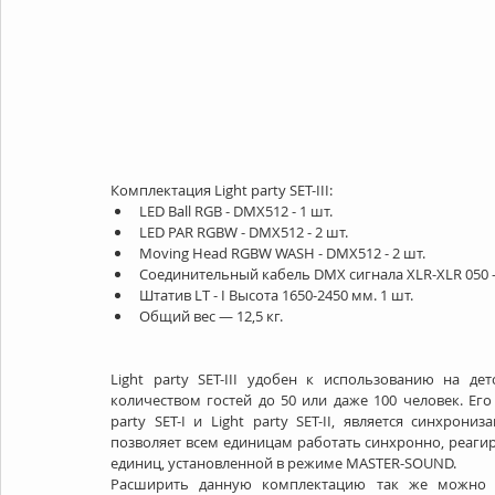
Комплектация Light party SET-III: 
LED Ball RGB - DMX512 - 1 шт.  
LED PAR RGBW - DMX512 - 2 шт.  
Moving Head RGBW WASH - DMX512 - 2 шт.  
Соединительный кабель DMX сигнала XLR-XLR 050 - 
Штатив LT - I Высота 1650-2450 мм. 1 шт.  
Общий вес — 12,5 кг. 
Light party SET-III удобен к использованию на дет
количеством гостей до 50 или даже 100 человек. Ег
party SET-I и Light party SET-II, является синхро
позволяет всем единицам работать синхронно, реагир
единиц, установленной в режиме MASTER-SOUND. 
Расширить данную комплектацию так же можно с