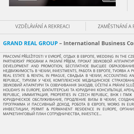
VZDĚLÁVÁNÍ A REKREACI
ZAMĚSTNÁNÍ A 
GRAND REAL GROUP​
– International Business 
PRACOVNÍ PŘÍLEŽITOSTI V EVROPĚ, ОТДЫХ В ЕВРОПЕ, WEDDING IN THE C
PARTNERSKÝ PROGRAM A PASIVNÍ PŘÍJEM, ПРОКАТ ЗВУКОВОЙ АППАРА
DEVELOPMENT AND PROMOTION, БЕСПЛАТНОЕ ВЫСШЕЕ ОБРАЗОВАНИЕ, H
НЕДВИЖИМОСТЬ В ЧЕХИИ, INVESTMENTS, РАБОТА В ЕВРОПЕ, TVORBA A P
REAL ESTATE & RENTAL IN PRAGUE, СВАДЬБА В ЧЕХИИ, ACCOUNTING A
REPUBLIC, ТУРИЗМ У ЧЕХІЇ, КОМПЛЕКСНОЕ МЕДИЦИНСКОЕ СТРАХОВАНИ
ЗВУКОВИЙ АПАРАТУРИ ТА ОЗВУЧУВАННЯ ЗАХОДІВ, ÚČETNÍ A PRÁVNÍ SLUŽB
HOLIDAYS IN EUROPE, БУХГАЛТЕРСЬКІ ТА ЮРИДИЧНІ КОНСУЛЬТАЦІЇ, АРЕ
REPUBLIC, ИММИГРАЦИЯ, PROPERTIES IN CZECH REPUBLIC, ВНЖ І ПМЖ 
ЮРИДИЧЕСКОЕ ОБСЛУЖИВАНИЕ, ПРОДЛЕНИЕ ВИЗЫ В ЧЕХИИ, СОЗДАНИ
ПРОГРАММА И ПАССИВНЫЙ ДОХОД, РОБОТА В ЄВРОПІ, WORKS IN EURO
ИНВЕСТИЦИИ, PERMIT & PERMANENT RESIDENCE IN EUROPE, ОРГАН
МАРКЕТИНГОВЫЙ ПЛАН СОТРУДНИЧЕСТВА, INVESTICE…