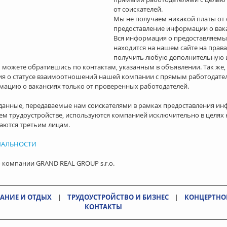
от соискателей.
Мы не получаем никакой платы от с
предоставление информации о вака
Вся информация о предоставляемых
находится на нашем сайте на права
получить любую дополнительную 
ы можете обратившись по контактам, указанным в объявлении. Так же,
я о статусе взаимоотношений нашей компании с прямым работодател
ацию о вакансиях только от проверенных работодателей.
 данные, передаваемые нам соискателями в рамках предоставления ин
ем трудоустройстве, используются компанией исключительно в целях
аются третьим лицам.
ИАЛЬНОСТИ
 компании GRAND REAL GROUP s.r.o.
АНИЕ И ОТДЫХ
    |    
ТРУДОУСТРОЙСТВО И БИЗНЕС
    |    
КОНЦЕРТНОЕ
КОНТАКТЫ