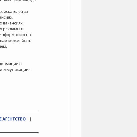
оискателей за 
нсиях. 
 вакансиях, 
х рекламы и 
информацию по 
 вам может быть 
ем. 
формации о 
 коммуникации с 
 АГЕНТСТВО
    |   