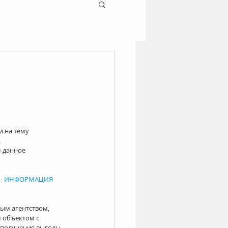
 на тему 
.
 данное 
- 
ИНФОРМАЦИЯ 
ым агентством, 
 объектом с 
получения выгоды 