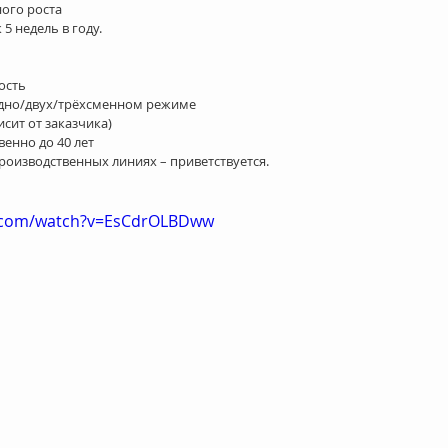
го роста  
 недель в году. 
сть  
дно/двух/трёхсменном режиме  
сит от заказчика)  
енно до 40 лет  
роизводственных линиях – приветствуется. 
e.com/watch?v=EsCdrOLBDww