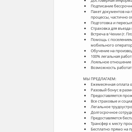
Достоверная информац
Подписание бессрочно
Пакет документов на 
процессы, частично оп
Подготовка и пересыл
Страховка для въезда 
Встреча в Чехии (г. Плз
Помощь с поселением,
мобильного оператор
Обучение на производс
100% легальная работ
Лояльное отношение 
Возможность работать
МЫ ПРЕДЛАГАЕМ: 
Ежемесячная оплата от
Разовый бонус в разме
Предоставляется прож
Все страховые и соци
Легальное трудоустро
Долгосрочное сотрудн
Предоставляется бесп
Трансфер к месту прои
Бесплатно прямо на п