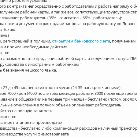
ия о работе и условиях  
го контракта непосредственно с работодателем и работа напрямую бе
получение рабочей карты, а так же все, сопутствующие трудоустройств
лачивает работодатель (35% - соискатель, 65% - работодатель):  
ка пакета документов для подачи запроса на рабочую карту во Львове 
в Чехию  
ень)  
 регистрацией в полиции, 
открытием банковского счёта
, получением
а и прочие необходимые действия  
тве    
а с возможностью продления рабочей карты и получением статуса ПМ
руководства к иностранным работникам  
 без знания чешского языка. 
 27 до 45 тыс. чешских крон в месяц (24-35 тыс. крон чистыми)  
ре 7000 крон (4000 после трёх месяцев работы и 3000 после ещё трёх м
ивание в общежитии на первые три месяца - бесплатно (потом около 60
альные отчисления в полном объёме оплачивает работодатель  
йство на полную занятость  
ичество  
латное питание на производстве  
зводства - бесплатно, либо компенсация расходов на личный транспорт 
роизводстве услуги физиотерапевта  