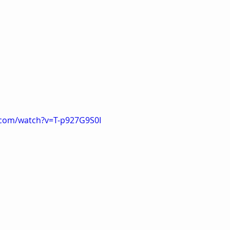
.com/watch?v=T-p927G9S0I