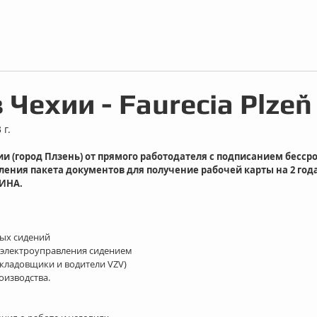
 Чехии - Faurecia Plzeň
 г.
ии (город Плзень) от прямого работодателя с подписанием бесср
ния пакета документов для получение рабочей карты на 2 года
ИНА. 
х сидений  
 электроуправления сидением
кладовщики и водители VZV)  
оизводства. 