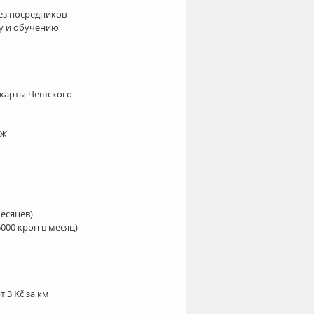
з посредников  
у и обучению 
 
 карты Чешского 
Ж  
есяцев)  
00 крон в месяц) 
3 Kč за км  