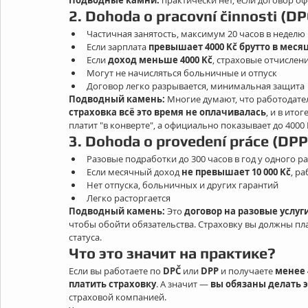
Подводные камни:
 практически нет, если договор 
2. 
Dohoda o pracovní činnosti (DP
Частичная занятость, максимум 20 часов в неделю
Если зарплата 
превышает 4000 Kč брутто в меся
Если 
доход меньше 4000 Kč
, страховые отчислен
Могут не начисляться больничные и отпуск
Договор легко разрывается, минимальная защита
Подводный камень: 
Многие думают, что работодатель
страховка всё это время не оплачивалась
, и в ито
платит "в конверте", а официально показывает до 4000
3. 
Dohoda o provedení práce (DPP
Разовые подработки до 300 часов в год у одного р
Если месячный доход 
не превышает 10 000 Kč
, р
Нет отпуска, больничных и других гарантий
Легко расторгается
Подводный камень: 
Это 
договор на разовые услуг
чтобы обойти обязательства. Страховку вы должны плат
статуса.
Что это значит на практике?
Если вы работаете по 
DPČ
 или 
DPP
 и получаете 
менее 4
платить страховку
. А значит — 
вы обязаны делать 
страховой компанией.