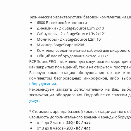
Технические характеристики базовой комплектации LINE
6800 Вт пиковой мощности  
Динамики - 2 х StageSource L3m 2х10`  
Сабвуферы - 2 х StageSource L3s 2х12`  
Мониторы - 2 х StageSource L2m 10`  
Микшер StageScape M20d  
Комплект соединительных кабелей для цифрового к
Общий вес оборудования около 200 кг 
RCF SoundPRO – комплект для озвучивания мероприятий
как закрытых помещений, так и на открытом простран
Базовую комплектацию оборудования так же можн
комплектом беспроводных микрофонов, либо выбр
оборудования
.
Рекомендуем заказать дополнительно на Ваш выбор
эксплуатации оборудования. Подробнее со списком 
услуг
.
* Стоимость аренды базовой комплектации данного обо
Стоимость дополнительного времени аренды оборудова
от 1 до 2 часов - 
250,- Kč / час
от 3 до 8 часов - 
200,- Kč / час