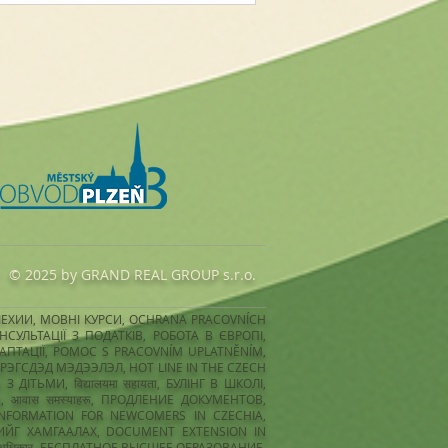
© 2025 by GRAND REAL GROUP s.r.o.
 ЧЕХИИ, MОВНІ КУРСИ, OCHRANA PRACOVNÍCH
СУЛЬТАЦІЇ З ПОДАТКІВ, РОБОТА В ЄВРОПІ,
АДАПТАЦІЇ, POMOC S PRACOVNÍM UPLATNĚNÍM,
Р ИРЭГСДЭД МЭДЭЭЛЭЛ, HOT LINE IN THE CZECH
ТЬМИ, विद्यालयमा सहायता, БУЛІНГ В ШКОЛІ,
वास समस्याहरू, ПРОДЛЕНИЕ ДОКУМЕНТОВ,
FORMATION FOR NEWCOMERS IN CZECHIA,
ЙГ ХАМГААЛАХ, DOCUMENT EXTENSION IN
 अधिकार, БЕСПЛАТНОЕ ВЫСШЕЕ ОБРАЗОВАНИЕ,