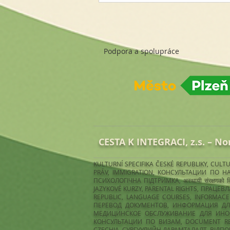
Podpora a spolupráce
CESTA K INTEGRACI, z.s.​ – No
KULTURNÍ SPECIFIKA ČESKÉ REPUBLIKY, CU
PRÁV, IMMIGRATION, КОНСУЛЬТАЦИИ ПО НА
ПСИХОЛОГІЧНА ПІДТРИМКА, अस्थायी संरक्षण
JAZYKOVÉ KURZY, PARENTAL RIGHTS, ПРАЦЕВЛА
REPUBLIC, LANGUAGE COURSES, INFORMACE P
ПЕРЕВОД ДОКУМЕНТОВ, ИНФОРМАЦИЯ ДЛЯ 
МЕДИЦИНСКОЕ ОБСЛУЖИВАНИЕ ДЛЯ ИНОСТ
КОНСУЛЬТАЦИИ ПО ВИЗАМ, DOCUMENT RE
CZECHIA, СУРГУУЛИЙН ДАРАМТАЛАЛТ, ВІДПО