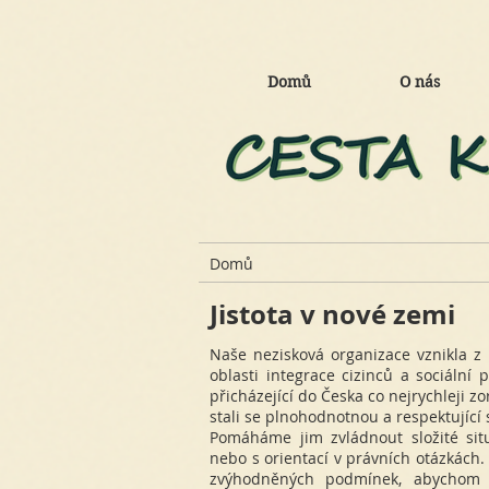
Domů
O nás
Domů
Jistota v nové zemi
Naše nezisková organizace vznikla z 
oblasti integrace cizinců a sociální
přicházející do Česka co nejrychleji z
stali se plnohodnotnou a respektující 
Pomáháme jim zvládnout složité sit
nebo s orientací v právních otázkác
zvýhodněných podmínek, abychom sn