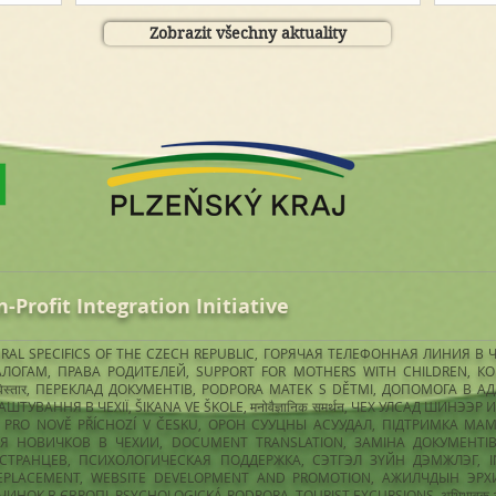
Zobrazit všechny aktuality
n-Profit Integration Initiative
LTURAL SPECIFICS OF THE CZECH REPUBLIC, ГОРЯЧАЯ ТЕЛЕФОННАЯ ЛИНИЯ В
ЛОГАМ, ПРАВА РОДИТЕЛЕЙ, SUPPORT FOR MOTHERS WITH CHILDREN, КОН
को विस्तार, ПЕРЕКЛАД ДОКУМЕНТІВ, PODPORA MATEK S DĚTMI, ДОПОМОГА В 
ШТУВАННЯ В ЧЕХІЇ, ŠIKANA VE ŠKOLE, मनोवैज्ञानिक समर्थन, ЧЕХ УЛСАД ШИНЭЭ
RO NOVĚ PŘÍCHOZÍ V ČESKU, ОРОН СУУЦНЫ АСУУДАЛ, ПІДТРИМКА МАМ З ДІ
НОВИЧКОВ В ЧЕХИИ, DOCUMENT TRANSLATION, ЗАМІНА ДОКУМЕНТІВ, आ
РАНЦЕВ, ПСИХОЛОГИЧЕСКАЯ ПОДДЕРЖКА, СЭТГЭЛ ЗҮЙН ДЭМЖЛЭГ, IN
PLACEMENT, WEBSITE DEVELOPMENT AND PROMOTION, АЖИЛЧДЫН ЭРХИ
ЧИНОК В ЄВРОПІ, PSYCHOLOGICKÁ PODPORA, TOURIST EXCURSIONS, अभिभावक