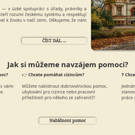
e — v úzké spolupráci s úřady, právníky a
, kteří rozumí českému systému a respektují
vat k životu v naší zemi. Děkujeme, že nám
ČÍST DÁL ...
Jak si můžeme navzájem pomoci?
moc?
👉
Chcete pomáhat cizincům?
❓
Chce
 s vámi
Můžete nabídnout dobrovolnickou pomoc,
Jednám
e.
ubytování pro cizince nebo pracovní
stano
příležitosti pro někoho ze zahraničí?
práce 
Nabídnout pomoc