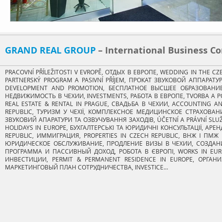
GRAND REAL GROUP​
– International Business 
PRACOVNÍ PŘÍLEŽITOSTI V EVROPĚ, ОТДЫХ В ЕВРОПЕ, WEDDING IN THE C
PARTNERSKÝ PROGRAM A PASIVNÍ PŘÍJEM, ПРОКАТ ЗВУКОВОЙ АППАРА
DEVELOPMENT AND PROMOTION, БЕСПЛАТНОЕ ВЫСШЕЕ ОБРАЗОВАНИЕ, H
НЕДВИЖИМОСТЬ В ЧЕХИИ, INVESTMENTS, РАБОТА В ЕВРОПЕ, TVORBA A P
REAL ESTATE & RENTAL IN PRAGUE, СВАДЬБА В ЧЕХИИ, ACCOUNTING A
REPUBLIC, ТУРИЗМ У ЧЕХІЇ, КОМПЛЕКСНОЕ МЕДИЦИНСКОЕ СТРАХОВАНИ
ЗВУКОВИЙ АПАРАТУРИ ТА ОЗВУЧУВАННЯ ЗАХОДІВ, ÚČETNÍ A PRÁVNÍ SLUŽB
HOLIDAYS IN EUROPE, БУХГАЛТЕРСЬКІ ТА ЮРИДИЧНІ КОНСУЛЬТАЦІЇ, АРЕ
REPUBLIC, ИММИГРАЦИЯ, PROPERTIES IN CZECH REPUBLIC, ВНЖ І ПМЖ 
ЮРИДИЧЕСКОЕ ОБСЛУЖИВАНИЕ, ПРОДЛЕНИЕ ВИЗЫ В ЧЕХИИ, СОЗДАНИ
ПРОГРАММА И ПАССИВНЫЙ ДОХОД, РОБОТА В ЄВРОПІ, WORKS IN EURO
ИНВЕСТИЦИИ, PERMIT & PERMANENT RESIDENCE IN EUROPE, ОРГАН
МАРКЕТИНГОВЫЙ ПЛАН СОТРУДНИЧЕСТВА, INVESTICE…