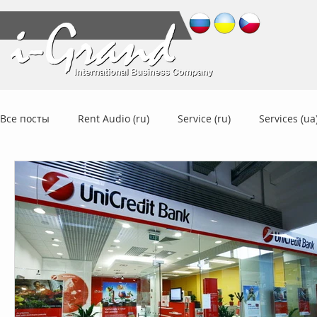
Все посты
Rent Audio (ru)
Service (ru)
Services (ua
Tourism
UA-CZ News (ru)
UA-CZ News (cz)
UA
Cesta k Integraci - News (ru)
Cesta k Integraci - Main (ru
Cesta k Integraci - Main (cz)
CKI - News (ua)
CKI - 