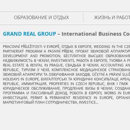
ОБРАЗОВАНИЕ И ОТДЫХ
ЖИЗНЬ И РАБОТ
GRAND REAL GROUP​
– International Business 
PRACOVNÍ PŘÍLEŽITOSTI V EVROPĚ, ОТДЫХ В ЕВРОПЕ, WEDDING IN THE C
PARTNERSKÝ PROGRAM A PASIVNÍ PŘÍJEM, ПРОКАТ ЗВУКОВОЙ АППАРА
DEVELOPMENT AND PROMOTION, БЕСПЛАТНОЕ ВЫСШЕЕ ОБРАЗОВАНИЕ, H
НЕДВИЖИМОСТЬ В ЧЕХИИ, INVESTMENTS, РАБОТА В ЕВРОПЕ, TVORBA A P
REAL ESTATE & RENTAL IN PRAGUE, СВАДЬБА В ЧЕХИИ, ACCOUNTING A
REPUBLIC, ТУРИЗМ У ЧЕХІЇ, КОМПЛЕКСНОЕ МЕДИЦИНСКОЕ СТРАХОВАНИ
ЗВУКОВИЙ АПАРАТУРИ ТА ОЗВУЧУВАННЯ ЗАХОДІВ, ÚČETNÍ A PRÁVNÍ SLUŽB
HOLIDAYS IN EUROPE, БУХГАЛТЕРСЬКІ ТА ЮРИДИЧНІ КОНСУЛЬТАЦІЇ, АРЕ
REPUBLIC, ИММИГРАЦИЯ, PROPERTIES IN CZECH REPUBLIC, ВНЖ І ПМЖ 
ЮРИДИЧЕСКОЕ ОБСЛУЖИВАНИЕ, ПРОДЛЕНИЕ ВИЗЫ В ЧЕХИИ, СОЗДАНИ
ПРОГРАММА И ПАССИВНЫЙ ДОХОД, РОБОТА В ЄВРОПІ, WORKS IN EURO
ИНВЕСТИЦИИ, PERMIT & PERMANENT RESIDENCE IN EUROPE, ОРГАН
МАРКЕТИНГОВЫЙ ПЛАН СОТРУДНИЧЕСТВА, INVESTICE…