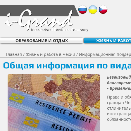
ОБРАЗОВАНИЕ И ОТДЫХ
ЖИЗНЬ И РАБОТ
Главная
/
Жизнь и работа в Чехии
/ Информационная поддер
Общая информация по вида
Безвизовый
долговреме
• Временна
Права и об
граждан Че
отличитель
иностранца
обязанност