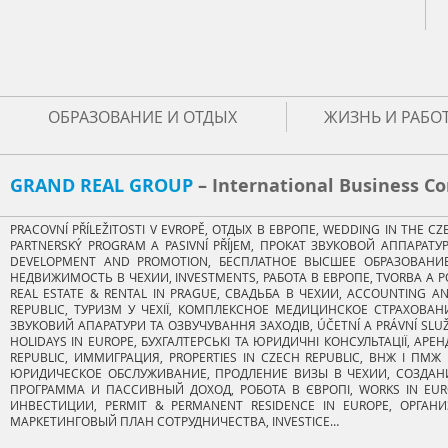
ОБРАЗОВАНИЕ И ОТДЫХ
ЖИЗНЬ И РАБОТ
GRAND REAL GROUP​
– International Business 
PRACOVNÍ PŘÍLEŽITOSTI V EVROPĚ, ОТДЫХ В ЕВРОПЕ, WEDDING IN THE C
PARTNERSKÝ PROGRAM A PASIVNÍ PŘÍJEM, ПРОКАТ ЗВУКОВОЙ АППАРА
DEVELOPMENT AND PROMOTION, БЕСПЛАТНОЕ ВЫСШЕЕ ОБРАЗОВАНИЕ, H
НЕДВИЖИМОСТЬ В ЧЕХИИ, INVESTMENTS, РАБОТА В ЕВРОПЕ, TVORBA A P
REAL ESTATE & RENTAL IN PRAGUE, СВАДЬБА В ЧЕХИИ, ACCOUNTING A
REPUBLIC, ТУРИЗМ У ЧЕХІЇ, КОМПЛЕКСНОЕ МЕДИЦИНСКОЕ СТРАХОВАНИ
ЗВУКОВИЙ АПАРАТУРИ ТА ОЗВУЧУВАННЯ ЗАХОДІВ, ÚČETNÍ A PRÁVNÍ SLUŽB
HOLIDAYS IN EUROPE, БУХГАЛТЕРСЬКІ ТА ЮРИДИЧНІ КОНСУЛЬТАЦІЇ, АРЕ
REPUBLIC, ИММИГРАЦИЯ, PROPERTIES IN CZECH REPUBLIC, ВНЖ І ПМЖ 
ЮРИДИЧЕСКОЕ ОБСЛУЖИВАНИЕ, ПРОДЛЕНИЕ ВИЗЫ В ЧЕХИИ, СОЗДАНИ
ПРОГРАММА И ПАССИВНЫЙ ДОХОД, РОБОТА В ЄВРОПІ, WORKS IN EURO
ИНВЕСТИЦИИ, PERMIT & PERMANENT RESIDENCE IN EUROPE, ОРГАН
МАРКЕТИНГОВЫЙ ПЛАН СОТРУДНИЧЕСТВА, INVESTICE…