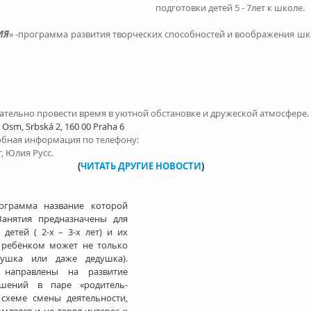
подготовки детей 5 - 7лет к школе.
ИЯ
» -программа развития творческих способностей и воображения шко
ательно провести время в уютной обстановке и дружеской атмосфере.
Osm, Srbská 2, 160 00 Praha 6 
обная информация по телефону:
г, Юлия Русс.
(
ЧИТАТЬ ДРУГИЕ НОВОСТИ
)
рограмма название которой 
Занятия предназначены для 
детей ( 2-х – 3-х лет) и их 
 ребёнком может не только 
ушка или даже дедушка). 
 направлены на развитие 
ошений в паре «родитель-
схеме смены деятельности, 