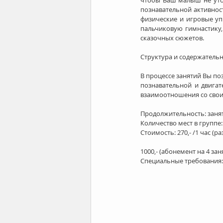
чтобы Ваш малыш не утом
познавательной активност
физические и игровые уп
пальчиковую гимнастику,
сказочных сюжетов.
Структура и содержательн
В процессе занятий Вы по
познавательной и двига
взаимоотношения со сво
Продолжительность: заняти
Количество мест в группе: 
Стоимость: 270,- /1 час (ра
1000,- (абонемент на 4 заня
Специальные требования: 