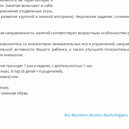
лялся и не терял интерес к 
и. Занятия включают в себя: 
ражнения (подвижные игры, 
 развитие крупной и мелкой моторики); творческие задания; сочине
ая направленность занятий соответствуют возрастным особенностям р
знакомитесь со множеством занимательных игр и упражнений, направ
тельной активности Вашего ребёнка, а также улучшите положитель
им малышом. 
я проходят 1 раз а неделю, с длительностью 1 час. 
макс. 6 пар (6 детей + 6 родителей). 
зовое) или 
тия). 
сменная обувь. 
#ru
#posterru
#russru
#psihologijaru