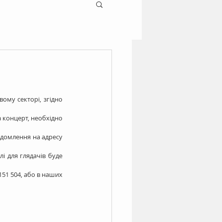
му секторі, згідно 
 концерт, необхідно 
ідомлення на адресу 
і для глядачів буде 
51 504, або в наших 