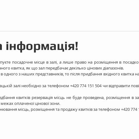
 інформація!
пуєте посадочне місце в залі, а лише право на розміщення в посадково
ного квитка, як що зал передбачає декілько цінових діапазонів. 
 одного з наших представників, то після придбання вхідного квитка на
цькій залі необхідно за телефоном +420 774 151 504 чи відправити пов
дбання квитків резервація місць не буде проведена, розміщення в зал
в межах оплаченої цінової зони. 
нювання місць, розміщення та продажу квитків за телефоном +420 774 1